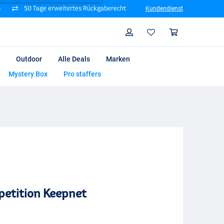
n
50 Tage erweitertes Rückgaberecht
Kundendienst
Suche
Profil
Warenk
Outdoor
Alle Deals
Marken
Mystery Box
Pro staffers
etition Keepnet