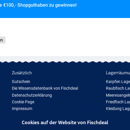
ce
€100,- Shopguthaben zu gewinnen!
en
Zusätzlich
Lagerräum
Gutschein
Karpfen Lag
Die Wissensdatenbank von Fischdeal
Raubfisch L
Datenschutzerklärung
Meeresangel
Cookie Page
Friedfisch L
Impressum
Kleidung La
Geschenktipps
Cookies auf der Website von Fischdeal
Neue Angelausrüstung
Vorübergehend ausverkauftes Angelzubehör