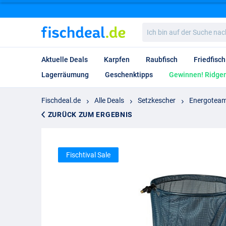
Ich
bin
auf
der
Aktuelle Deals
Karpfen
Raubfisch
Friedfisch
Suche
nach…
Lagerräumung
Geschenktipps
Gewinnen! Ridgem
Fischdeal.de
Alle Deals
Setzkescher
Energoteam
ZURÜCK ZUM ERGEBNIS
Fischtival Sale