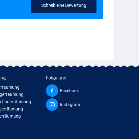
Schreib eine Bewertung
ung
Folge uns
erräumung
Facebook
agerräumung
n Lagerräumung
Instagram
agerräumung
gerräumung