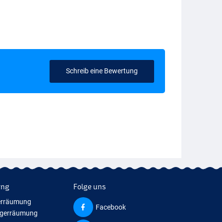
Schreib eine Bewertung
ung
Folge uns
erräumung
Facebook
agerräumung