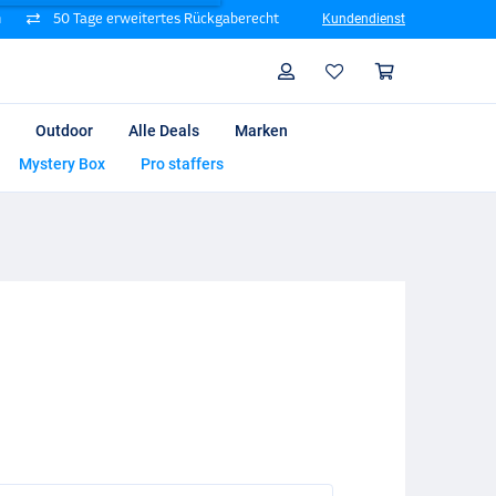
n
50 Tage erweitertes Rückgaberecht
Kundendienst
Suche
Profil
Warenk
Outdoor
Alle Deals
Marken
Mystery Box
Pro staffers