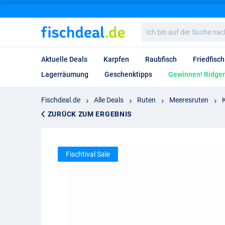
Ich
bin
auf
der
Aktuelle Deals
Karpfen
Raubfisch
Friedfisch
Suche
nach…
Lagerräumung
Geschenktipps
Gewinnen! Ridgem
Fischdeal.de
Alle Deals
Ruten
Meeresruten
ZURÜCK ZUM ERGEBNIS
Fischtival Sale