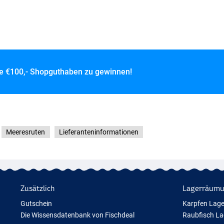
ce
€100,- Shopguthaben zu gewinnen!
Meeresruten
Lieferanteninformationen
Zusätzlich
Lagerräum
Gutschein
Karpfen Lag
Die Wissensdatenbank von Fischdeal
Raubfisch L