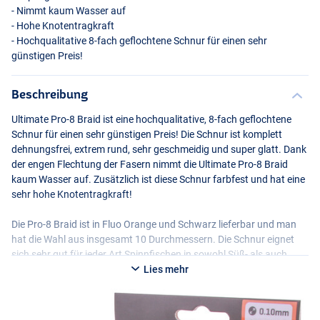
- Nimmt kaum Wasser auf
- Hohe Knotentragkraft
- Hochqualitative 8-fach geflochtene Schnur für einen sehr
günstigen Preis!
Beschreibung
Ultimate Pro-8 Braid ist eine hochqualitative, 8-fach geflochtene
Schnur für einen sehr günstigen Preis! Die Schnur ist komplett
dehnungsfrei, extrem rund, sehr geschmeidig und super glatt. Dank
der engen Flechtung der Fasern nimmt die Ultimate Pro-8 Braid
kaum Wasser auf. Zusätzlich ist diese Schnur farbfest und hat eine
sehr hohe Knotentragkraft!
Die Pro-8 Braid ist in Fluo Orange und Schwarz lieferbar und man
hat die Wahl aus insgesamt 10 Durchmessern. Die Schnur eignet
sich sehr gut für jeder Art Spinnfischen in sowohl Süß- als auch
Salzwasser und ist ebenso perfekt zum (Method) Feedern.
Lies mehr
Eine hochqualitative 8 Braid geflochtene Schnur für einen sehr
günstigen Preis!