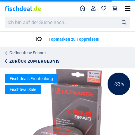
Home
Profil
War
Ultimate Pro-8 Braid (150m)
Katalogpreis
Ich
13.46
bin
19.95
auf
der
Lieferzeit: 2 bis 4 Arbeitstage
Suche
nach…
Geflochtene Schnur
ZURÜCK ZUM ERGEBNIS
Fischdeals Empfehlung
-33%
Fischtival Sale