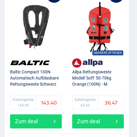
MEHRERE OPTIONEN
Baltic Compact 100N
Allpa Rettungsweste
Automatisch Aufblasbare
Modell 'Soft' 50-70kg
Rettungsweste Schwarz
Orange (100N) - M
(30-110kg)
Katalogpreis
Katalogpreis
143.40
36.47
159.95
43.95
Zum deal
Zum deal