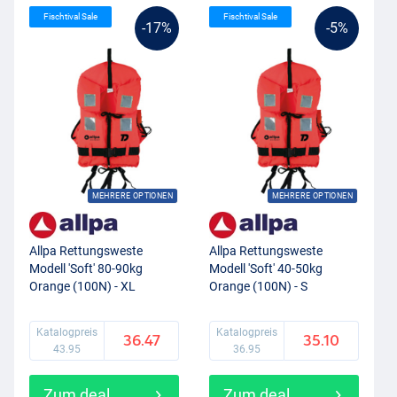
Fischtival Sale
Fischtival Sale
-17%
-5%
MEHRERE OPTIONEN
MEHRERE OPTIONEN
Allpa Rettungsweste
Allpa Rettungsweste
Modell 'Soft' 80-90kg
Modell 'Soft' 40-50kg
Orange (100N) - XL
Orange (100N) - S
Katalogpreis
Katalogpreis
36.47
35.10
43.95
36.95
Zum deal
Zum deal