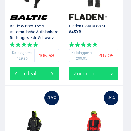
Baltic Winner 165N
Fladen Floatation Suit
Automatische Aufblasbare
845XB
Rettungsweste Schwarz
(40-150kg)
Katalogpreis
Katalogpreis
105.68
207.05
129.95
299.95
Zum deal
Zum deal
-16%
-8%