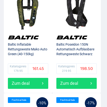
Baltic Inflatable
Baltic Poseidon 150N
Rettungsweste Mako Auto
Automatisch Aufblasbare
Green (40-150kg)
Rettungsweste Schwarz
(40-120kg)
Katalogpreis
Katalogpreis
161.45
198.50
179.95
219.95
Zum deal
Zum deal
Fischtival Sale
Fischtival Sale
-10%
-17%