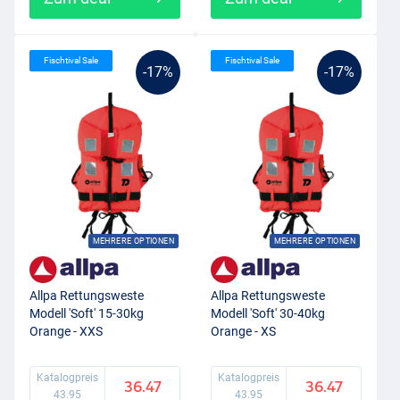
Fischtival Sale
Fischtival Sale
-17%
-17%
MEHRERE OPTIONEN
MEHRERE OPTIONEN
Allpa Rettungsweste
Allpa Rettungsweste
Modell 'Soft' 15-30kg
Modell 'Soft' 30-40kg
Orange - XXS
Orange - XS
Katalogpreis
Katalogpreis
36.47
36.47
43.95
43.95