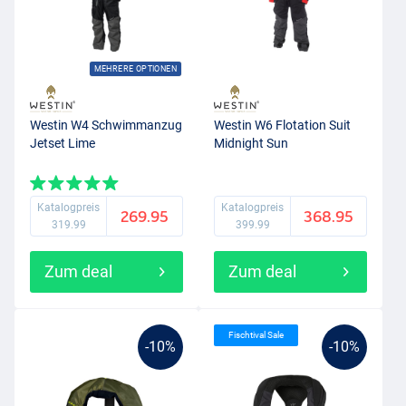
MEHRERE OPTIONEN
Westin W4 Schwimmanzug
Westin W6 Flotation Suit
Jetset Lime
Midnight Sun
Katalogpreis
Katalogpreis
269.95
368.95
319.99
399.99
Zum deal
Zum deal
Fischtival Sale
-10%
-10%