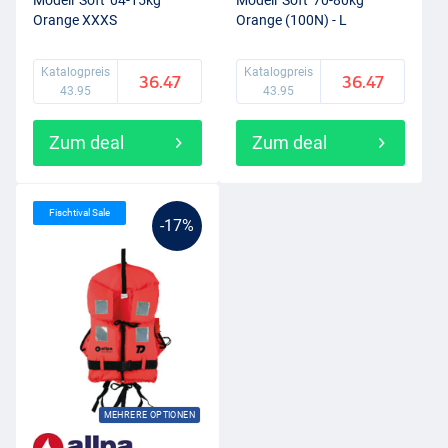
Modell 'Soft' 04-15kg
Modell 'Soft' 70-80kg
Orange XXXS
Orange (100N) - L
Katalogpreis
Katalogpreis
36.47
36.47
43.95
43.95
Zum deal
Zum deal
Fischtival Sale
-17%
MEHRERE OPTIONEN