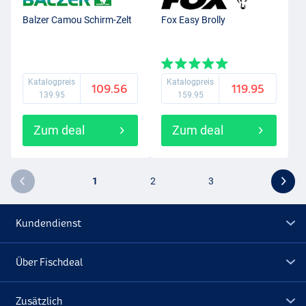
Balzer Camou Schirm-Zelt
Fox Easy Brolly
Katalogpreis
Katalogpreis
109.56
119.95
139.95
159.95
Zum deal
Zum deal
1
2
3
Kundendienst
Über Fischdeal
Zusätzlich