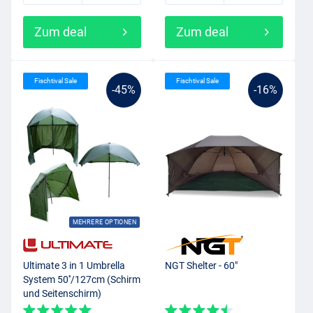
Zum deal
Zum deal
Fischtival Sale
Fischtival Sale
-45%
-16%
MEHRERE OPTIONEN
Ultimate 3 in 1 Umbrella
NGT Shelter - 60"
System 50''/127cm (Schirm
und Seitenschirm)