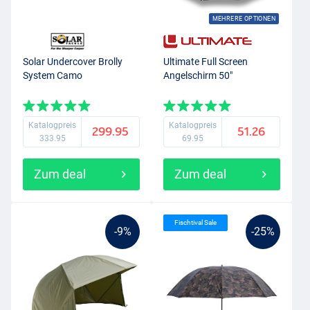
MEHRERE OPTIONEN
Solar Undercover Brolly
Ultimate Full Screen
System Camo
Angelschirm 50"
Katalogpreis
Katalogpreis
299.95
51.26
333.95
69.95
Zum deal
Zum deal
Fischtival Sale
-9%
-25%