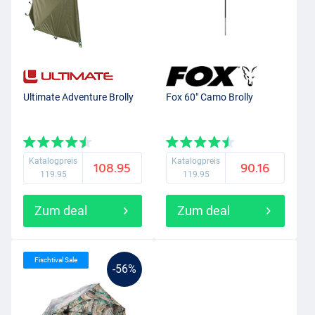
Ultimate Adventure Brolly
Fox 60" Camo Brolly
Katalogpreis
Katalogpreis
108.95
90.16
119.95
119.95
Zum deal
Zum deal
Fischtival Sale
-56%