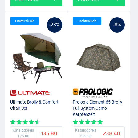
Fischtival Sale
Fischtival Sale
-23%
-8%
Ultimate Brolly & Comfort
Prologic Element 65 Brolly
Chair Set
Full System Camo
Karpfenzelt
Katalogpreis
Katalogpreis
135.80
238.40
175.80
259.99