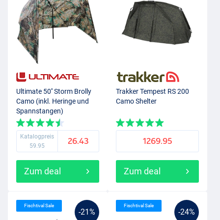
Ultimate 50'' Storm Brolly
Trakker Tempest RS 200
Camo (inkl. Heringe und
Camo Shelter
Spannstangen)
Katalogpreis
26.43
1269.95
59.95
Zum deal
Zum deal
Fischtival Sale
Fischtival Sale
-21%
-24%