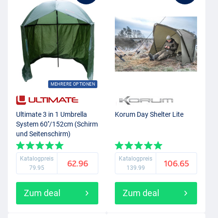
MEHRERE OPTIONEN
Ultimate 3 in 1 Umbrella
Korum Day Shelter Lite
System 60''/152cm (Schirm
und Seitenschirm)
Katalogpreis
Katalogpreis
62.96
106.65
79.95
139.99
Zum deal
Zum deal