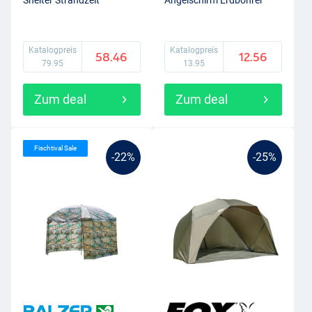
Shelter Strandzelt
Angelschirm Erdbohrer
Katalogpreis
Katalogpreis
58.46
12.56
79.95
13.95
Zum deal
Zum deal
Fischtival Sale
-22%
-25%