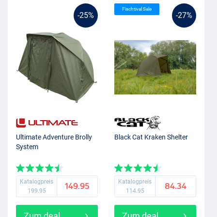
Fischtival Sale
-25%
-27%
Ultimate Adventure Brolly
Black Cat Kraken Shelter
System
Katalogpreis
Katalogpreis
149.95
84.34
199.95
114.95
Zum deal
Zum deal