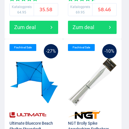
Katalogpreis
Katalogpreis
35.58
58.46
64.95
69.95
Zum deal
Zum deal
Fischtival Sale
Fischtival Sale
-27%
-10%
Ultimate Bluecore Beach
NGT Brolly Spike