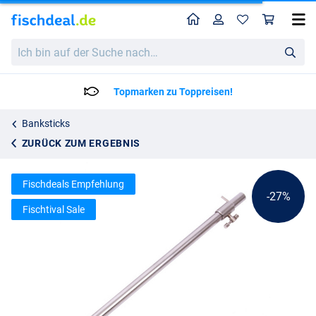
Home
Profil
War
Ultimate T-Screw Stainless Steel Bankstick
Katalogpreis
Ich
5.84
bin
7.95
auf
der
Lieferzeit: 2 bis 4 Arbeitstage
Suche
nach…
Banksticks
ZURÜCK ZUM ERGEBNIS
Fischdeals Empfehlung
-27%
Fischtival Sale