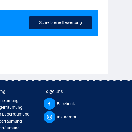
Schreib eine Bewertung
ung
Folge uns
erräumung
Facebook
agerräumung
n Lagerräumung
Instagram
agerräumung
gerräumung