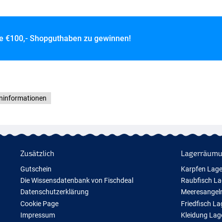
ce
€100,- Shopguthaben zu gewinnen!
eninformationen
Zusätzlich
Lagerräum
Gutschein
Karpfen Lag
Die Wissensdatenbank von Fischdeal
Raubfisch L
Datenschutzerklärung
Meeresangel
Cookie Page
Friedfisch L
Impressum
Kleidung La