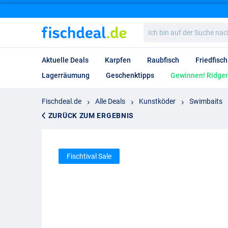
Ich
bin
auf
der
Aktuelle Deals
Karpfen
Raubfisch
Friedfisch
Suche
nach…
Lagerräumung
Geschenktipps
Gewinnen! Ridgem
Fischdeal.de
Alle Deals
Kunstköder
Swimbaits
ZURÜCK ZUM ERGEBNIS
Fischtival Sale