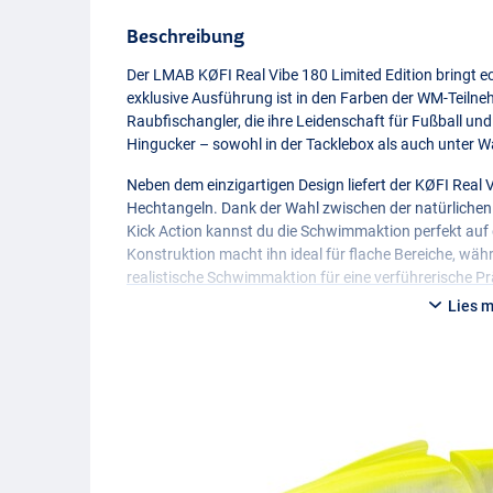
Beschreibung
Der
LMAB
KØFI Real Vibe 180 Limited Edition bringt
exklusive Ausführung ist in den Farben der WM-Teilne
Raubfischangler, die ihre Leidenschaft für Fußball un
Hingucker – sowohl in der Tacklebox als auch unter W
Neben dem einzigartigen Design liefert der KØFI Real 
Hechtangeln. Dank der Wahl zwischen der natürlichen 
Kick Action kannst du die Schwimmaktion perfekt auf
Konstruktion macht ihn ideal für flache Bereiche, wä
realistische Schwimmaktion für eine verführerische P
widerstehen können.
Lies 
Die 360° drehbare Hakenaufhängung bietet zusätzliche 
austauschbaren Weichschwanz passt du den Shad ganz 
Limited Edition für echte WM- und Raubfischliebhaber