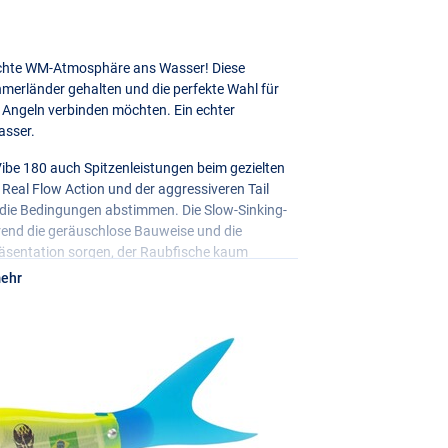
 echte WM-Atmosphäre ans Wasser! Diese
hmerländer gehalten und die perfekte Wahl für
d Angeln verbinden möchten. Ein echter
asser.
Vibe 180 auch Spitzenleistungen beim gezielten
Real Flow Action und der aggressiveren Tail
 die Bedingungen abstimmen. Die Slow-Sinking-
hrend die geräuschlose Bauweise und die
räsentation sorgen, der Raubfische kaum
mehr
Sicherheit im Drill, und mit dem
einfach an deine Angelei an. Eine einzigartige
!