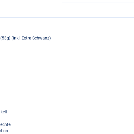
53g) (Inkl. Extra Schwanz)
keit
Hechte
ction