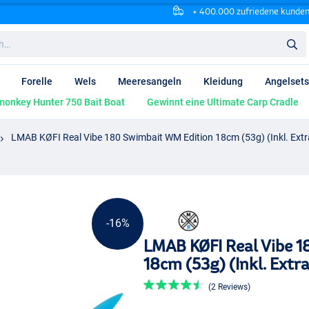
+ 400.000 zufriedene kunde
Forelle
Wels
Meeresangeln
Kleidung
Angelsets
onkey Hunter 750 Bait Boat
Gewinnt eine Ultimate Carp Cradle
LMAB KØFI Real Vibe 180 Swimbait WM Edition 18cm (53g) (Inkl. Ext
-16%
LMAB KØFI Real Vibe 
18cm (53g) (Inkl. Extr
(2 Reviews)