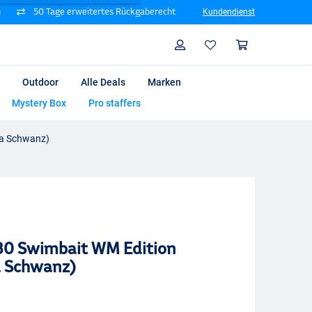
n
50 Tage erweitertes Rückgaberecht
Kundendienst
Suche
Profil
Warenk
Outdoor
Alle Deals
Marken
Mystery Box
Pro staffers
ra Schwanz)
180 Swimbait WM Edition
a Schwanz)