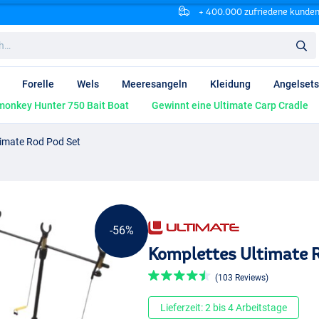
+ 400.000 zufriedene kunde
Forelle
Wels
Meeresangeln
Kleidung
Angelsets
onkey Hunter 750 Bait Boat
Gewinnt eine Ultimate Carp Cradle
timate Rod Pod Set
-56%
Komplettes Ultimate 
(103 Reviews)
Lieferzeit: 2 bis 4 Arbeitstage