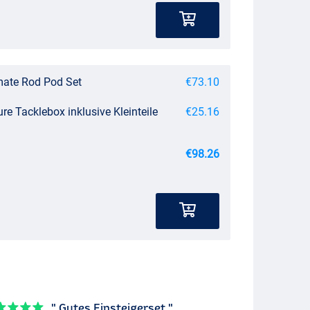
mate Rod Pod Set
€73.10
re Tacklebox inklusive Kleinteile
€25.16
€98.26
" Gutes Einsteigerset "