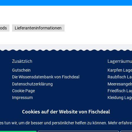
ods
Lieferanteninformationen
Zusätzlich
Lagerräum
Gutschein
Karpfen Lag
Die Wissensdatenbank von Fischdeal
Raubfisch L
Datenschutzerklärung
Meeresangel
Cookie Page
Friedfisch L
Impressum
Kleidung La
Geschenktipps
Cookies auf der Website von Fischdeal
Neue Angelausrüstung
Vorübergehend ausverkauftes Angelzubehör
es tun wir, um dir besser und persönlicher helfen zu können. Mehr erfahr