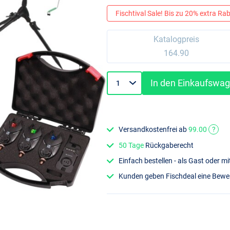
Fischtival Sale! Bis zu 20% extra Raba
Katalogpreis
164.90
In den Einkaufswa
Versandkostenfrei ab
99.00
?
50 Tage
Rückgaberecht
Einfach bestellen - als Gast oder 
Kunden geben Fischdeal eine Bew