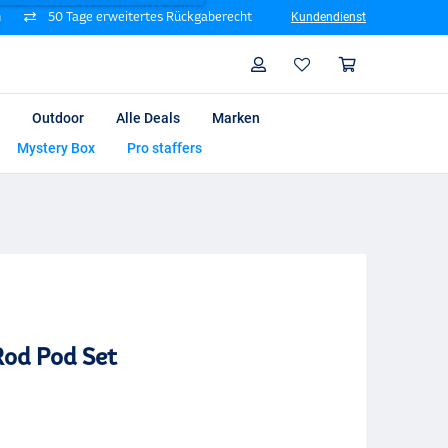
n
50 Tage erweitertes Rückgaberecht
Kundendienst
Suche
Profil
Warenk
Outdoor
Alle Deals
Marken
Mystery Box
Pro staffers
Rod Pod Set