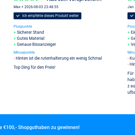
Max + 2026-08-03 23:48:55
Jan 
Ich empfehle dieses Produkt weiter
Pluspunkte
Plus
Sicherer Stand
Ei
Gutes Material
G
Genaue Bissanzeiger
Ve
Minuspunkte
Min
Hinten ist die rutenhalterung ein wenig Schmal
Ku
Hi
Top Ding für den Preis!
Für 
hab
z au
ufb
ce
€100,- Shopguthaben zu gewinnen!