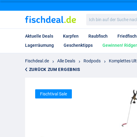
Ich
bin
auf
der
Aktuelle Deals
Karpfen
Raubfisch
Friedfisch
Suche
nach…
Lagerräumung
Geschenktipps
Gewinnen! Ridgem
Fischdeal.de
Alle Deals
Rodpods
Komplettes Ul
ZURÜCK ZUM ERGEBNIS
Fischtival Sale