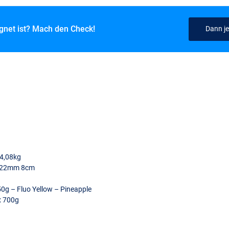
ignet ist? Mach den Check!
Dann je
 4,08kg
 0,22mm 8cm
0g – Fluo Yellow – Pineapple
x 700g