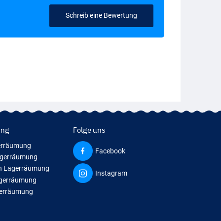
Schreib eine Bewertung
ung
Folge uns
erräumung
Facebook
agerräumung
n Lagerräumung
Instagram
agerräumung
gerräumung