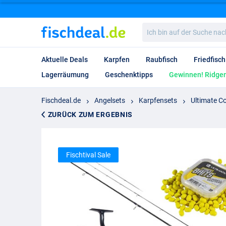
Ich
bin
auf
der
Aktuelle Deals
Karpfen
Raubfisch
Friedfisch
Suche
nach…
Lagerräumung
Geschenktipps
Gewinnen! Ridgem
Fischdeal.de
Angelsets
Karpfensets
Ultimate Co
ZURÜCK ZUM ERGEBNIS
Fischtival Sale