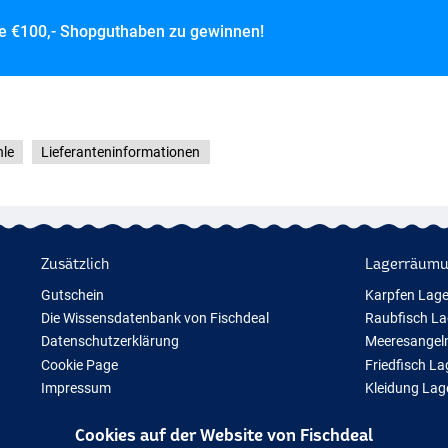
ce
€100,- Shopguthaben zu gewinnen!
hle
Lieferanteninformationen
Zusätzlich
Lagerräum
Gutschein
Karpfen Lag
Die Wissensdatenbank von Fischdeal
Raubfisch L
Datenschutzerklärung
Meeresangel
Cookie Page
Friedfisch L
Impressum
Kleidung La
Geschenktipps
Cookies auf der Website von Fischdeal
Neue Angelausrüstung