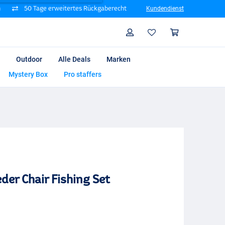
n
50 Tage erweitertes Rückgaberecht
Kundendienst
Suche
Profil
Warenk
Outdoor
Alle Deals
Marken
Mystery Box
Pro staffers
der Chair Fishing Set