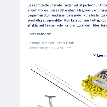
Das komplette Ultimate Feeder Set ist perfekt für Angle
angeln wollen. Dieses Set enthält alles, was Sie für ei
bequemen Stuhl und einer passenden Rute bis hin zu 
sorgfältig ausgewählten Kombination aus Futter, Köde
effektiv auf Felchen oder Karpfen zu angeln. Ideal fü
Spezifikationen:
Ultimate Complete Feeder Chair
- Abmessungen: 68×47×70cm
- Sitzgröße: 47×40cm
Lies 
- Transportmaße: 75×55×10cm
- Angelstuhl mit Anbauteilen
- Vollständig zusammenklappbar
- Stabiler Metallrahmen
- Hohe Rückenlehne mit extra Polsterung im Kopfbere
- Verstellbare Beine mit drehbaren Schlammfüßen
- Kompakte Größe für den einfachen Transport
- Inklusive (ab)montierbarem Seitentisch
- Inklusive (ab)montierbarer Rutenhalter
- Befestigungen voll einstellbar