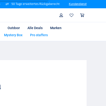
n
50 Tage erweitertes Rückgaberecht
Kundendienst
Suche
Profil
Warenk
Outdoor
Alle Deals
Marken
Mystery Box
Pro staffers
d