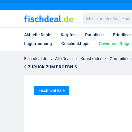
Ich
bin
auf
der
Aktuelle Deals
Karpfen
Raubfisch
Friedfisch
Suche
nach…
Lagerräumung
Geschenktipps
Gewinnen! Ridgem
Fischdeal.de
Alle Deals
Kunstköder
Gummifisch
ZURÜCK ZUM ERGEBNIS
Fischtival Sale