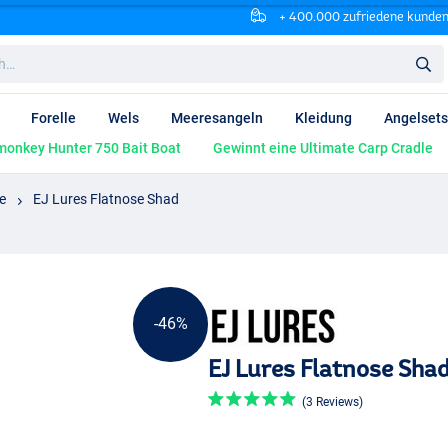
+ 400.000 zufriedene kunde
Forelle
Wels
Meeresangeln
Kleidung
Angelsets
onkey Hunter 750 Bait Boat
Gewinnt eine Ultimate Carp Cradle
e
EJ Lures Flatnose Shad
-46%
EJ Lures Flatnose Sha
(3 Reviews)