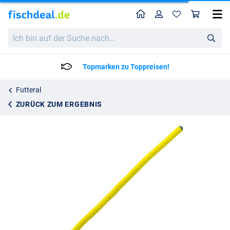
Home
Profil
War
Tronixpro Wire Rod Wraps 17cm (2 Stück)
Ich
5.95
bin
auf
der
Topmarken zu Toppreisen!
Suche
nach…
Futteral
ZURÜCK ZUM ERGEBNIS