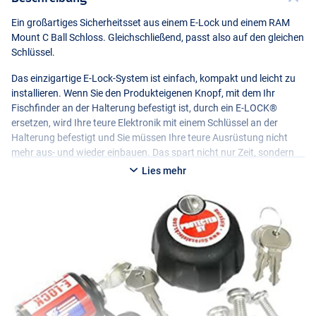
Ein großartiges Sicherheitsset aus einem E-Lock und einem
RAM
Mount C Ball Schloss. Gleichschließend, passt also auf den gleichen
Schlüssel.
Das einzigartige E-Lock-System ist einfach, kompakt und leicht zu
installieren. Wenn Sie den Produkteigenen Knopf, mit dem Ihr
Fischfinder an der Halterung befestigt ist, durch ein E-LOCK®
ersetzen, wird Ihre teure Elektronik mit einem Schlüssel an der
Halterung befestigt und Sie müssen Ihre teure Ausrüstung nicht
mehr aus- und wieder einbauen. Das spart nicht nur Zeit, sondern
verringert auch den Verschleiß von Steckern. Es gibt Ihnen die
Lies mehr
Gewissheit, dass Ihre Elektronik sicher ist, wenn Sie sie
unbeaufsichtigt lassen (manchmal nur für einen Moment).
Vielseitig einsetzbar: Das E-LOCK® Schloss kann für 11
verschiedene Elektronikmarken verwendet werden, da mehrere
Edelstahlbolzen und Gummischeiben mitgeliefert werden.
HUMMINBIRD
-Helix/Onix/Solix/Apex,
GARMIN
-Alle Modelle (außer
Echo/Striker),
LOWRANCE
-Elite 9&12/
HDS
/Hook 7-12/
LINK
/
LVR
,
RAYMARINE
-Alle Modelle,
SIMRAD
-GO 7-9/
NSE
8-12/
NSS
7-16