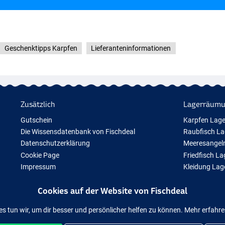
Geschenktipps Karpfen
Lieferanteninformationen
Zusätzlich
Lagerräum
Gutschein
Karpfen Lag
Die Wissensdatenbank von Fischdeal
Raubfisch L
Datenschutzerklärung
Meeresangel
Cookie Page
Friedfisch L
Impressum
Kleidung La
Geschenktipps
Cookies auf der Website von Fischdeal
Neue Angelausrüstung
Vorübergehend ausverkauftes Angelzubehör
es tun wir, um dir besser und persönlicher helfen zu können. Mehr erfahr