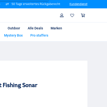
n
50 Tage erweitertes Rückgaberecht
Kundendienst
Suche
Profil
Warenk
Outdoor
Alle Deals
Marken
Mystery Box
Pro staffers
t Fishing Sonar