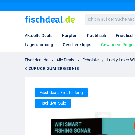
Ich
bin
auf
der
Aktuelle Deals
Karpfen
Raubfisch
Friedfisch
Suche
nach…
Lagerräumung
Geschenktipps
Gewinnen! Ridgem
Fischdeal.de
Alle Deals
Echolote
Lucky Laker Wi
ZURÜCK ZUM ERGEBNIS
Fischdeals Empfehlung
Fischtival Sale