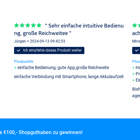
" Sehr einfache intuitive Bedienu
ng, große Reichweitee "
ac
Jürgen + 2024-09-13 09:42:03
Miri
Ich empfehle dieses Produkt weiter
Pluspunkte
Plus
einfache Bedienung, gute App,große Reichweite
Ha
Pr
einfache Verbindung mit Smartphone, lange Akkulaufzeit
Ei
Bish
age
ce
€100,- Shopguthaben zu gewinnen!