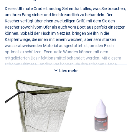
Dieses Ultimate Cradle Landing Set enthält alles, was Sie brauchen,
um Ihren Fang sicher und fischfreundlich zu behandeln. Der
Kescher verfügt über einen zweiteiligen Griff, mit dem Sie den
Kescher sowohl vom Ufer als auch vom Boot aus perfekt einsetzen
können. Sobald der Fisch im Netz ist, bringen Sie ihn in die
Karpfenwiege, die innen mit einem weichen, aber sehr starken
wasserabweisenden Material ausgestattet ist, um den Fisch
optimal zu schützen. Eventuelle Wunden können mit dem
mitgelieferten Desinfektionsmittel behandelt werden. Mit diesem
schönen Ultimate Landing Set können Sie Ihre schönen Fänge
sicher aushaken, messen, wiegen, fotografieren und sicher wieder
Lies mehr
freilassen!
Spezifikationen:
Ultimate Adventure Carp Net Inc. Tele Steel
- Karpfen-Kescher
- Erhältlich in verschiedenen Größen
- 42 Zoll Arme
- Inklusive Teleskopgriff
- Stabiler Spreizblock aus Kunststoff