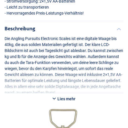
- Stromversorgung: 2×1,5V AA-Batterien
- Leicht zu transportieren
- Hervorragendes Preis-Leistungs-Verhältnis!
Beschreibung
Die Angling Pursuits Electronic Scales ist eine digitale Waage bis
40kg, die aus soliden Materialien gefertigt ist. Der klare
LCD
-
Bildschirm ist auch bei Tageslicht gut ablesbar. Du kannst zwischen
kg und lb für die Anzeige des Gewichts wählen. Außerdem kannst
du auch die Tara-Funktion verwenden, um deine leere Schlinge zu
wiegen, bevor du den Karpfen hineinlegst, um sofort das reale
Gewicht ablesen zu können. Diese Waage wird inklusive 2×1,5V AA-
Batterien für optimale Leistung und längste Lebensdauer geliefert.
Alles in allem eine sehr solide Digitalwaage, die in jede Angeltasche
passt, zu einem heißen Preis!
Lies mehr