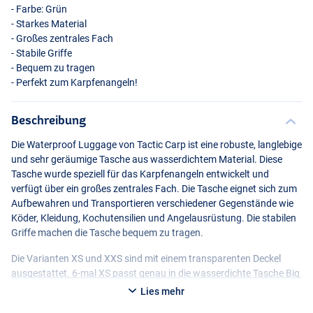
- Farbe: Grün
- Starkes Material
- Großes zentrales Fach
- Stabile Griffe
- Bequem zu tragen
- Perfekt zum Karpfenangeln!
Beschreibung
Die Waterproof Luggage von Tactic Carp ist eine robuste, langlebige
und sehr geräumige Tasche aus wasserdichtem Material. Diese
Tasche wurde speziell für das Karpfenangeln entwickelt und
verfügt über ein großes zentrales Fach. Die Tasche eignet sich zum
Aufbewahren und Transportieren verschiedener Gegenstände wie
Köder, Kleidung, Kochutensilien und Angelausrüstung. Die stabilen
Griffe machen die Tasche bequem zu tragen.
Die Varianten XS und
XXS
sind mit einem transparenten Deckel
ausgestattet. 6-mal XS passt genau in die wasserdichte Tasche Big
und 4-mal
XXS
passt genau in die wasserdichte Tasche Medium.
Lies mehr